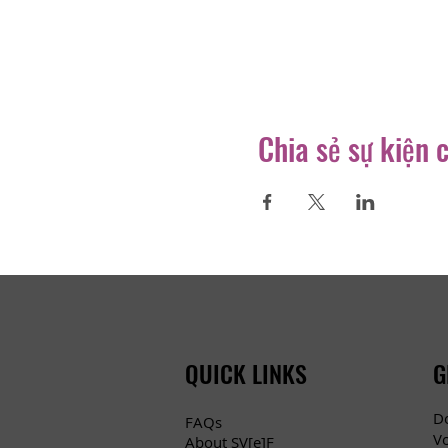
Chia sẻ sự kiện 
QUICK LINKS
G
D
FAQs
V
About SV[e]F