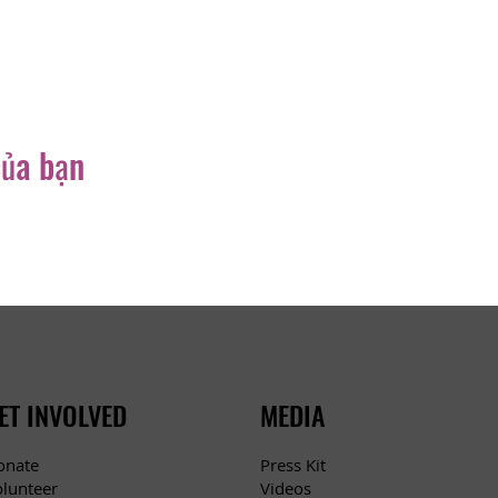
của bạn
ET INVOLVED
MEDIA
Press Kit
onate
Videos
olunteer